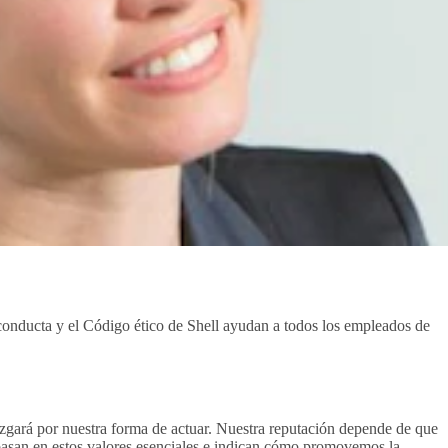
 conducta y el Código ético de Shell ayudan a todos los empleados de
zgará por nuestra forma de actuar. Nuestra reputación depende de que
e basan en estos valores esenciales e indican cómo promovemos la